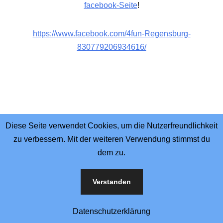
facebook-Seite
!
https://www.facebook.com/4fun-Regensburg-
830779206934616/
Diese Seite verwendet Cookies, um die Nutzerfreundlichkeit
zu verbessern. Mit der weiteren Verwendung stimmst du
dem zu.
Verstanden
Kontakt:
info@schmankerl-musi.de
Datenschutzerklärung
Neve
| Präsentiert von
WordPress